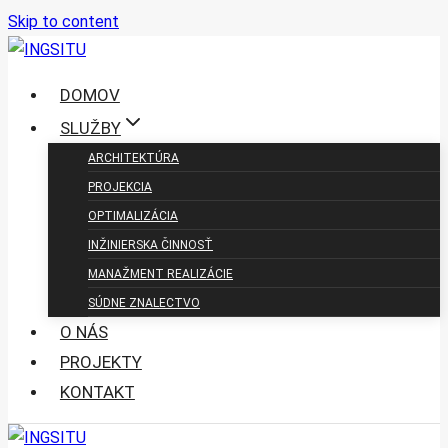
Skip to content
DOMOV
SLUŽBY
ARCHITEKTÚRA
PROJEKCIA
OPTIMALIZÁCIA
INŽINIERSKA ČINNOSŤ
MANAŽMENT REALIZÁCIE
SÚDNE ZNALECTVO
O NÁS
PROJEKTY
KONTAKT