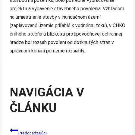
stavbou na pozemku, bolo potrebné vypracovanie
projektu a vybavenie stavebného povolenia. Vzhľadom
na umiestnenie stavby v inundačnom území
(zaplavované územie priľahlé k vodnému toku), v CHKO
druhého stupňa a blízkosti protipovodňovej ochrannej
hrádze bol rozsah povolení od dotknutých strán v
správnom konaní pomerne rozsiahly.
NAVIGÁCIA V
ČLÁNKU
Predchádzajúci