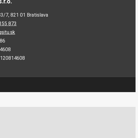
.r.o.
/7, 821 01 Bratislava
155 873
situ.sk
886
14608
2120814608