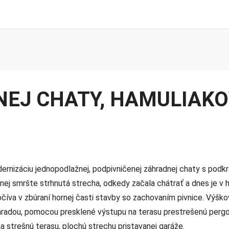
EJ CHATY, HAMULIAK
rnizáciu jednopodlažnej, podpivničenej záhradnej chaty s podkr
ej smršte strhnutá strecha, odkedy začala chátrať a dnes je v h
íva v zbúraní hornej časti stavby so zachovaním pivnice. Výšk
áhradou, pomocou presklené výstupu na terasu prestrešenú perg
strešnú terasu, plochú strechu pristavanej garáže.