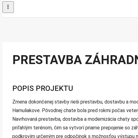
PRESTAVBA ZÁHRADN
POPIS PROJEKTU
Zmena dokončenej stavby rieši prestavbu, dostavbu a mode
Hamuliakove. Pôvodnej chate bola pred rokmi počas vetern
Navrhovaná prestavba, dostavba a modernizácia chaty spoč
priľahlým terénom, čim sa vytvorí priame prepojenie so z
podkrovím určeným pre odpočinok s možnosťou výstupu na 