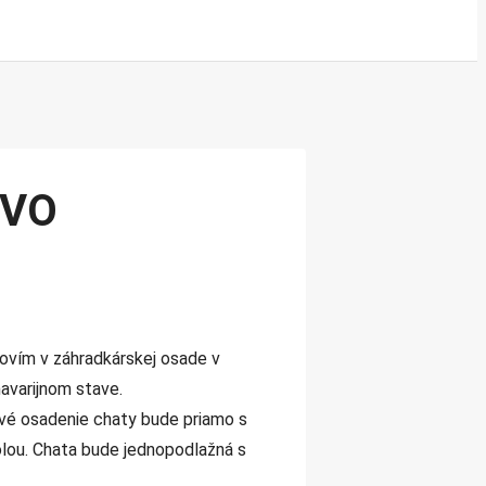
OVO
ovím v záhradkárskej osade v
avarijnom stave.
ové osadenie chaty bude priamo s
olou. Chata bude jednopodlažná s