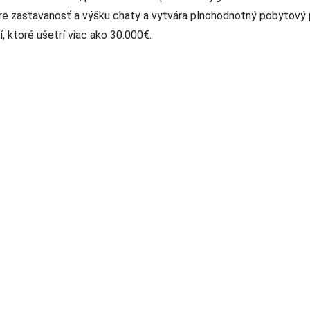
re zastavanosť a výšku chaty a vytvára plnohodnotný pobytový p
 ktoré ušetrí viac ako 30.000€.