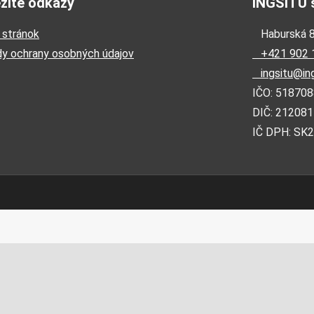
žité odkazy
INGSITU s
stránok
Haburská 83
y ochrany osobných údajov
+421 902 
ingsitu@ing
IČO: 51870
DIČ: 21208
IČ DPH: SK