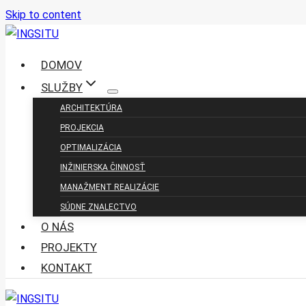
Skip to content
DOMOV
SLUŽBY
ARCHITEKTÚRA
PROJEKCIA
OPTIMALIZÁCIA
INŽINIERSKA ČINNOSŤ
MANAŽMENT REALIZÁCIE
SÚDNE ZNALECTVO
O NÁS
PROJEKTY
KONTAKT