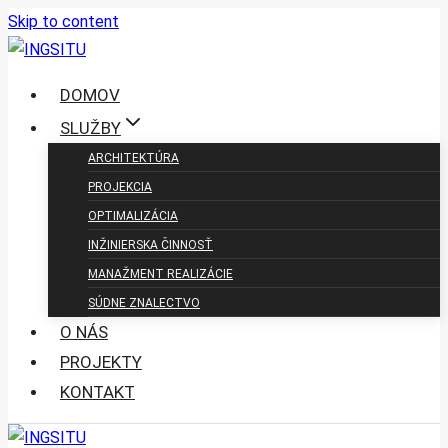
Skip to content
DOMOV
SLUŽBY
ARCHITEKTÚRA
PROJEKCIA
OPTIMALIZÁCIA
INŽINIERSKA ČINNOSŤ
MANAŽMENT REALIZÁCIE
SÚDNE ZNALECTVO
O NÁS
PROJEKTY
KONTAKT