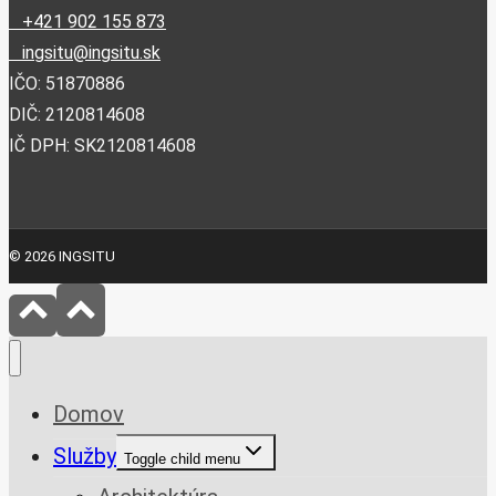
+421 902 155 873
ingsitu@ingsitu.sk
IČO: 51870886
DIČ: 2120814608
IČ DPH: SK2120814608
© 2026 INGSITU
Domov
Služby
Toggle child menu