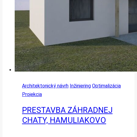
Architektonický návrh
Inžiniering
Optimalizácia
Projekcia
PRESTAVBA ZÁHRADNEJ
CHATY, HAMULIAKOVO